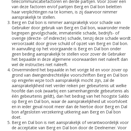
telecommunicatiefactoren en derde partijen. Voor zover een
van deze factoren en/of partijen Berg en Dal bon beletten
haar verplichtingen na te komen, is zij daarvoor nimmer
aansprakelijk te stellen.
Berg en Dal bon is nimmer aansprakelijk voor schade van
Gebruiker door gebruik van Berg en Dal bon, waaronder mede
begrepen gevolgschade, immateriële schade, bedrijfs- of
overige (directe- of indirecte) schade, tenzij deze schade wordt
veroorzaakt door grove schuld of opzet van Berg en Dal bon.
In aanvulling op het voorgaande is Berg en Dal bon onder
geen beding aansprakelijk te stellen voor zover de Gebruiker
het bepaalde in deze algemene voorwaarden niet naleeft dan
wel de instructies niet naleeft.
Onverminderd het bepaalde in het vorige lid en voor zover op
grond van dwingendrechtelijke voorschriften Berg en Dal bon
op enigerlei wijze toch aansprakelijk mocht zijn, zal de
aansprakelijkheid niet verder reiken per gebeurtenis uit welke
hoofde dan ook (waarbij een samenhangende gebeurtenis als
één gebeurtenis geldt), dan het bedrag van het hoogste Saldo
op Berg en Dal bon, waar de aansprakelijkheid uit voortvloeit
en in ieder geval nooit meer dan de hiertoe door Berg en Dal
bon afgesloten verzekering uitkering aan Berg en Dal bon
doet.
Berg en Dal bon is niet aansprakelijk of verantwoordelijk voor
de acceptatie van Berg en Dal bon door de Deelnemer. Voor