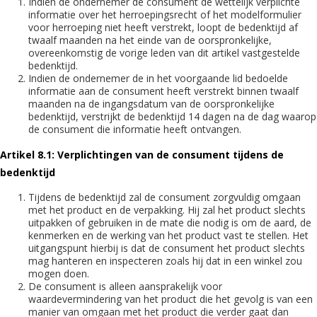
Indien de ondernemer de consument de wettelijk verplichte
informatie over het herroepingsrecht of het modelformulier
voor herroeping niet heeft verstrekt, loopt de bedenktijd af
twaalf maanden na het einde van de oorspronkelijke,
overeenkomstig de vorige leden van dit artikel vastgestelde
bedenktijd.
Indien de ondernemer de in het voorgaande lid bedoelde
informatie aan de consument heeft verstrekt binnen twaalf
maanden na de ingangsdatum van de oorspronkelijke
bedenktijd, verstrijkt de bedenktijd 14 dagen na de dag waarop
de consument die informatie heeft ontvangen.
Artikel 8.1: Verplichtingen van de consument tijdens de
bedenktijd
Tijdens de bedenktijd zal de consument zorgvuldig omgaan
met het product en de verpakking. Hij zal het product slechts
uitpakken of gebruiken in de mate die nodig is om de aard, de
kenmerken en de werking van het product vast te stellen. Het
uitgangspunt hierbij is dat de consument het product slechts
mag hanteren en inspecteren zoals hij dat in een winkel zou
mogen doen.
De consument is alleen aansprakelijk voor
waardevermindering van het product die het gevolg is van een
manier van omgaan met het product die verder gaat dan