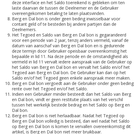
deze interface en het Saldo toereikend is gebleken om ten
laste daarvan de tussen de Deelnemer en de Gebruiker
overeengekomen betaling te laten plaatsvinden.
Berg en Dal bon is onder geen beding inwisselbaar voor
contant geld of te besteden bij andere partijen dan de
Deelnemers.
Het Tegoed en Saldo van Berg en Dal bon is gegarandeerd
voor een periode van 2 jaar, tenzij anders vermeld, vanaf de
datum van aanschaf van Berg en Dal bon en is gedurende
deze termijn door Gebruiker opeisbaar overeenkomstig het
bepaalde in lid 11. Na deze periode en de omstandigheid als
vermeld in lid 11 vervalt iedere aanspraak van de Gebruiker op
het Saldo van Berg en Dal bon en vervalt het Saldo en/of het
Tegoed aan Berg en Dal bon. De Gebruiker kan dan op het
Saldo en/of het Tegoed geen enkele aanspraak meer maken.
Berg en Dal bon vergoedt aan de Gebruiker onder geen beding
rente over het Tegoed en/of het Saldo.
Indien een Gebruiker minder besteedt dan het Saldo van Berg
en Dal bon, vindt er geen restitutie plaats van het verschil
tussen het werkelijk bestede bedrag en het Saldo op Berg en
Dal bon.
Berg en Dal bon is niet herlaadbaar. Nadat het Tegoed op
Berg en Dal bon volledig is besteed, dan wel nadat het Saldo
op Berg en Dal bon is komen te vervallen overeenkomstig dit
artikel, is Berg en Dal bon niet meer bruikbaar.