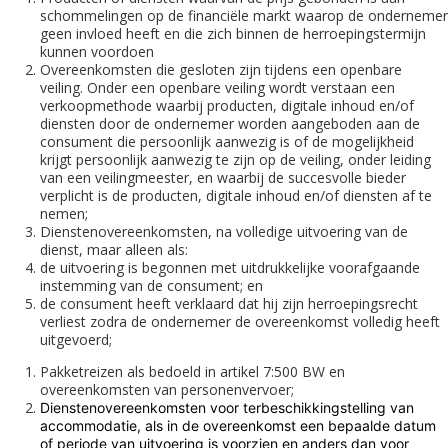
schommelingen op de financiële markt waarop de ondernemer
geen invloed heeft en die zich binnen de herroepingstermijn
kunnen voordoen
Overeenkomsten die gesloten zijn tijdens een openbare
veiling. Onder een openbare veiling wordt verstaan een
verkoopmethode waarbij producten, digitale inhoud en/of
diensten door de ondernemer worden aangeboden aan de
consument die persoonlijk aanwezig is of de mogelijkheid
krijgt persoonlijk aanwezig te zijn op de veiling, onder leiding
van een veilingmeester, en waarbij de succesvolle bieder
verplicht is de producten, digitale inhoud en/of diensten af te
nemen;
Dienstenovereenkomsten, na volledige uitvoering van de
dienst, maar alleen als:
de uitvoering is begonnen met uitdrukkelijke voorafgaande
instemming van de consument; en
de consument heeft verklaard dat hij zijn herroepingsrecht
verliest zodra de ondernemer de overeenkomst volledig heeft
uitgevoerd;
Pakketreizen als bedoeld in artikel 7:500 BW en
overeenkomsten van personenvervoer;
Dienstenovereenkomsten voor terbeschikkingstelling van
accommodatie, als in de overeenkomst een bepaalde datum
of periode van uitvoering is voorzien en anders dan voor