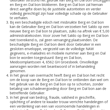
Gebruiker terstond het gebruik van Berg en Dal bon ontzeggen
en Berg en Dal bon blokkeren. Berg en Dal bon zal hiervan
direct aangifte doen bij de justitiële autoriteiten en verder
volledig gerechtigd zijn haar volledige schade op de Gebruiker
te verhalen.
Bij een beschadigde edoch niet misbruikte Berg en Dal bon
kan de Gebruiker Berg en Dal bon verzoeken het Saldo op een
nieuwe Berg en Dal bon te plaatsen, zulks na aftrek van € 5,00
administratiekosten. Voor zover het Saldo op Berg en Dal bon
niet toereikend is, zal geen vervanging plaatsvinden. De
beschadigde Berg en Dal bon dient door Gebruiker in een
gesloten enveloppe, vergezeld van de volledige NAW
gegevens, e-mailadres en mobiele nummer aan Berg en Dal
bon te worden toegestuurd: Berg en Dal bon,
Meidoornplantsoen 4, 6562 GH Groesbeek. Onvolledige
aanvragen worden niet beantwoord of in behandeling
genomen.
In het geval van overmacht heeft Berg en Dal bon het recht
om de koop van de Berg en Dal bon te ontbinden dan wel om
het gebruik van de Berg en Dal bon op te schorten, zonder
betaling van schadevergoeding door Berg en Dal bon aan de
betreffende Gebruiker.
In het geval van bedrog, fraude, valsheid in geschrifte,
oplichting of andere te kwader trouw verrichte handelingen of
een verdenking van een van voornoemde handelingen in