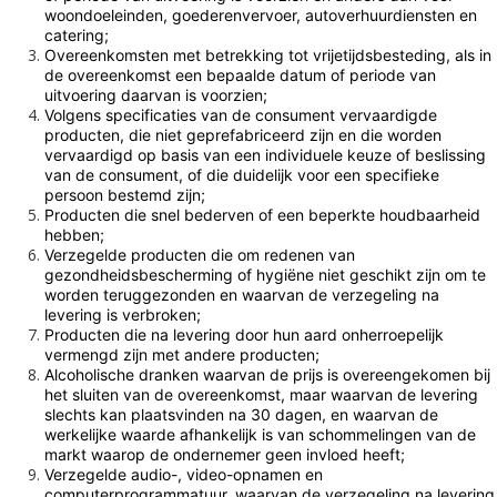
woondoeleinden, goederenvervoer, autoverhuurdiensten en
catering;
Overeenkomsten met betrekking tot vrijetijdsbesteding, als in
de overeenkomst een bepaalde datum of periode van
uitvoering daarvan is voorzien;
Volgens specificaties van de consument vervaardigde
producten, die niet geprefabriceerd zijn en die worden
vervaardigd op basis van een individuele keuze of beslissing
van de consument, of die duidelijk voor een specifieke
persoon bestemd zijn;
Producten die snel bederven of een beperkte houdbaarheid
hebben;
Verzegelde producten die om redenen van
gezondheidsbescherming of hygiëne niet geschikt zijn om te
worden teruggezonden en waarvan de verzegeling na
levering is verbroken;
Producten die na levering door hun aard onherroepelijk
vermengd zijn met andere producten;
Alcoholische dranken waarvan de prijs is overeengekomen bij
het sluiten van de overeenkomst, maar waarvan de levering
slechts kan plaatsvinden na 30 dagen, en waarvan de
werkelijke waarde afhankelijk is van schommelingen van de
markt waarop de ondernemer geen invloed heeft;
Verzegelde audio-, video-opnamen en
computerprogrammatuur, waarvan de verzegeling na levering