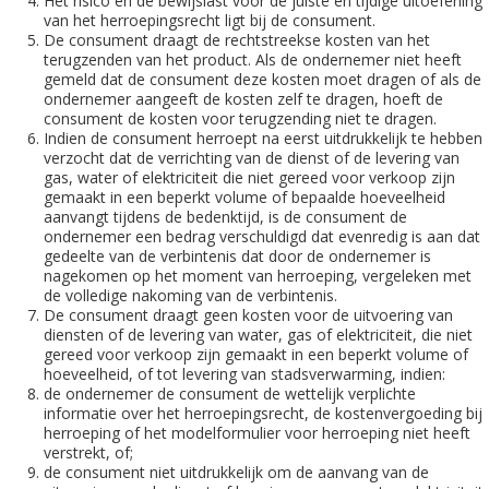
Het risico en de bewijslast voor de juiste en tijdige uitoefening
van het herroepingsrecht ligt bij de consument.
De consument draagt de rechtstreekse kosten van het
terugzenden van het product. Als de ondernemer niet heeft
gemeld dat de consument deze kosten moet dragen of als de
ondernemer aangeeft de kosten zelf te dragen, hoeft de
consument de kosten voor terugzending niet te dragen.
Indien de consument herroept na eerst uitdrukkelijk te hebben
verzocht dat de verrichting van de dienst of de levering van
gas, water of elektriciteit die niet gereed voor verkoop zijn
gemaakt in een beperkt volume of bepaalde hoeveelheid
aanvangt tijdens de bedenktijd, is de consument de
ondernemer een bedrag verschuldigd dat evenredig is aan dat
gedeelte van de verbintenis dat door de ondernemer is
nagekomen op het moment van herroeping, vergeleken met
de volledige nakoming van de verbintenis.
De consument draagt geen kosten voor de uitvoering van
diensten of de levering van water, gas of elektriciteit, die niet
gereed voor verkoop zijn gemaakt in een beperkt volume of
hoeveelheid, of tot levering van stadsverwarming, indien:
de ondernemer de consument de wettelijk verplichte
informatie over het herroepingsrecht, de kostenvergoeding bij
herroeping of het modelformulier voor herroeping niet heeft
verstrekt, of;
de consument niet uitdrukkelijk om de aanvang van de