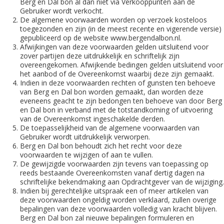
Berg en Dal bon al dan niet via Verkooppunten aan de
Gebruiker wordt verkocht.
De algemene voorwaarden worden op verzoek kosteloos
toegezonden en zijn (in de meest recente en vigerende versie)
gepubliceerd op de website www.bergendalbon.nl.
Afwijkingen van deze voorwaarden gelden uitsluitend voor
zover partijen deze uitdrukkelijk en schriftelijk zijn
overeengekomen. Afwijkende bedingen gelden uitsluitend voor
het aanbod of de Overeenkomst waarbij deze zijn gemaakt.
Indien in deze voorwaarden rechten of gunsten ten behoeve
van Berg en Dal bon worden gemaakt, dan worden deze
eveneens geacht te zijn bedongen ten behoeve van door Berg
en Dal bon in verband met de totstandkoming of uitvoering
van de Overeenkomst ingeschakelde derden.
De toepasselijkheid van de algemene voorwaarden van
Gebruiker wordt uitdrukkelijk verworpen.
Berg en Dal bon behoudt zich het recht voor deze
voorwaarden te wijzigen of aan te vullen.
De gewijzigde voorwaarden zijn tevens van toepassing op
reeds bestaande Overeenkomsten vanaf dertig dagen na
schriftelijke bekendmaking aan Opdrachtgever van de wijziging.
Indien bij gerechtelijke uitspraak een of meer artikelen van
deze voorwaarden ongeldig worden verklaard, zullen overige
bepalingen van deze voorwaarden volledig van kracht blijven.
Berg en Dal bon zal nieuwe bepalingen formuleren en