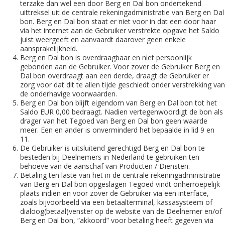
terzake dan wel een door Berg en Dal bon ondertekend
uittreksel uit de centrale rekeningadministratie van Berg en Dal
bon. Berg en Dal bon staat er niet voor in dat een door haar
via het internet aan de Gebruiker verstrekte opgave het Saldo
juist weergeeft en aanvaardt daarover geen enkele
aansprakelijkheid.
Berg en Dal bon is overdraagbaar en niet persoonlijk
gebonden aan de Gebruiker. Voor zover de Gebruiker Berg en
Dal bon overdraagt aan een derde, draagt de Gebruiker er
zorg voor dat dit te allen tijde geschiedt onder verstrekking van
de onderhavige voorwaarden.
Berg en Dal bon blijft eigendom van Berg en Dal bon tot het
Saldo EUR 0,00 bedraagt. Nadien vertegenwoordigt de bon als
drager van het Tegoed van Berg en Dal bon geen waarde
meer. Een en ander is onverminderd het bepaalde in lid 9 en
11.
De Gebruiker is uitsluitend gerechtigd Berg en Dal bon te
besteden bij Deelnemers in Nederland te gebruiken ten
behoeve van de aanschaf van Producten / Diensten.
Betaling ten laste van het in de centrale rekeningadministratie
van Berg en Dal bon opgeslagen Tegoed vindt onherroepelijk
plaats indien en voor zover de Gebruiker via een interface,
zoals bijvoorbeeld via een betaalterminal, kassasysteem of
dialoog(betaal)venster op de website van de Deelnemer en/of
Berg en Dal bon, “akkoord” voor betaling heeft gegeven via