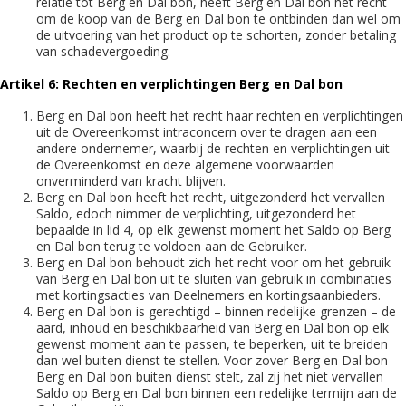
relatie tot Berg en Dal bon, heeft Berg en Dal bon het recht
om de koop van de Berg en Dal bon te ontbinden dan wel om
de uitvoering van het product op te schorten, zonder betaling
van schadevergoeding.
Artikel 6: Rechten en verplichtingen Berg en Dal bon
Berg en Dal bon heeft het recht haar rechten en verplichtingen
uit de Overeenkomst intraconcern over te dragen aan een
andere ondernemer, waarbij de rechten en verplichtingen uit
de Overeenkomst en deze algemene voorwaarden
onverminderd van kracht blijven.
Berg en Dal bon heeft het recht, uitgezonderd het vervallen
Saldo, edoch nimmer de verplichting, uitgezonderd het
bepaalde in lid 4, op elk gewenst moment het Saldo op Berg
en Dal bon terug te voldoen aan de Gebruiker.
Berg en Dal bon behoudt zich het recht voor om het gebruik
van Berg en Dal bon uit te sluiten van gebruik in combinaties
met kortingsacties van Deelnemers en kortingsaanbieders.
Berg en Dal bon is gerechtigd – binnen redelijke grenzen – de
aard, inhoud en beschikbaarheid van Berg en Dal bon op elk
gewenst moment aan te passen, te beperken, uit te breiden
dan wel buiten dienst te stellen. Voor zover Berg en Dal bon
Berg en Dal bon buiten dienst stelt, zal zij het niet vervallen
Saldo op Berg en Dal bon binnen een redelijke termijn aan de