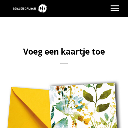
HOME
VERKOOPPUNTEN
RESTAURANTS
Voeg een kaartje toe
CADEAUPAKKETTEN
SALDO CHECK
CONTACT
INLOGGEN