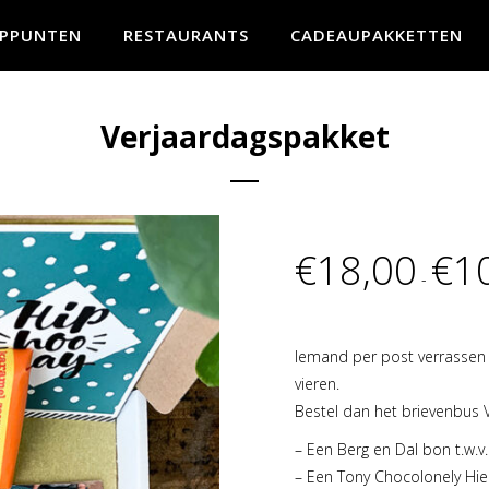
PPUNTEN
RESTAURANTS
CADEAUPAKKETTEN
Verjaardagspakket
€
18,00
€
1
-
Hieperdepieper
Iemand per post verrassen o
vieren.
Bestel dan het brievenbus 
– Een Berg en Dal bon t.w.v
– Een Tony Chocolonely Hi