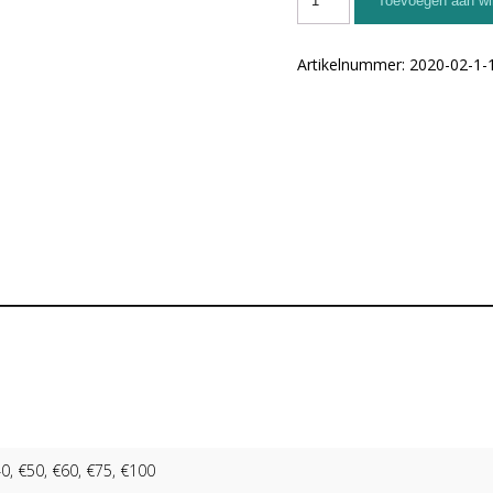
Toevoegen aan w
Artikelnummer:
2020-02-1-
40, €50, €60, €75, €100