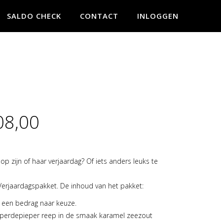
SALDO CHECK
CONTACT
INLOGGEN
08,00
 pakket
p zijn of haar verjaardag? Of iets anders leuks te
Verjaardagspakket. De inhoud van het pakket:
. een bedrag naar keuze.
eperdepieper reep in de smaak karamel zeezout