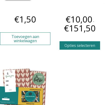
Voeg een kaartje toe
DE BERGENDALBON
€
1,50
€
10,00
-
€
151,50
Toevoegen aan
winkelwagen
Opties selecteren