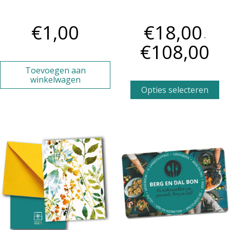
Hip Hooray kaart
Verjaardagspakket
€
1,00
€
18,00
-
€
108,00
Toevoegen aan
winkelwagen
Opties selecteren